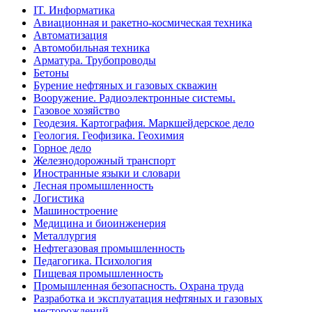
IT. Информатика
Авиационная и ракетно-космическая техника
Автоматизация
Автомобильная техника
Арматура. Трубопроводы
Бетоны
Бурение нефтяных и газовых скважин
Вооружение. Радиоэлектронные системы.
Газовое хозяйство
Геодезия. Картография. Маркшейдерское дело
Геология. Геофизика. Геохимия
Горное дело
Железнодорожный транспорт
Иностранные языки и словари
Лесная промышленность
Логистика
Машиностроение
Медицина и биоинженерия
Металлургия
Нефтегазовая промышленность
Педагогика. Психология
Пищевая промышленность
Промышленная безопасность. Охрана труда
Разработка и эксплуатация нефтяных и газовых
месторождений