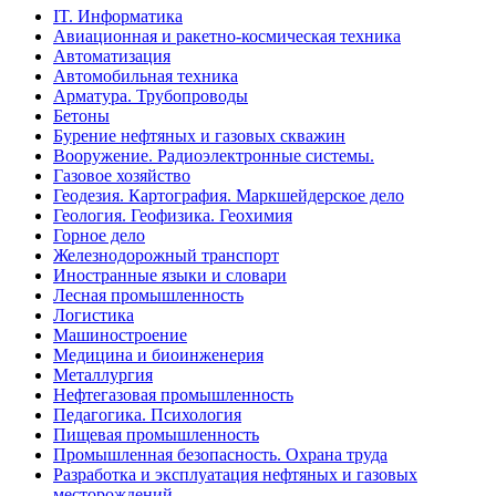
IT. Информатика
Авиационная и ракетно-космическая техника
Автоматизация
Автомобильная техника
Арматура. Трубопроводы
Бетоны
Бурение нефтяных и газовых скважин
Вооружение. Радиоэлектронные системы.
Газовое хозяйство
Геодезия. Картография. Маркшейдерское дело
Геология. Геофизика. Геохимия
Горное дело
Железнодорожный транспорт
Иностранные языки и словари
Лесная промышленность
Логистика
Машиностроение
Медицина и биоинженерия
Металлургия
Нефтегазовая промышленность
Педагогика. Психология
Пищевая промышленность
Промышленная безопасность. Охрана труда
Разработка и эксплуатация нефтяных и газовых
месторождений