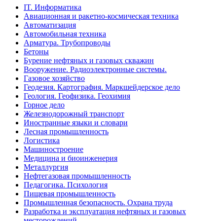
IT. Информатика
Авиационная и ракетно-космическая техника
Автоматизация
Автомобильная техника
Арматура. Трубопроводы
Бетоны
Бурение нефтяных и газовых скважин
Вооружение. Радиоэлектронные системы.
Газовое хозяйство
Геодезия. Картография. Маркшейдерское дело
Геология. Геофизика. Геохимия
Горное дело
Железнодорожный транспорт
Иностранные языки и словари
Лесная промышленность
Логистика
Машиностроение
Медицина и биоинженерия
Металлургия
Нефтегазовая промышленность
Педагогика. Психология
Пищевая промышленность
Промышленная безопасность. Охрана труда
Разработка и эксплуатация нефтяных и газовых
месторождений