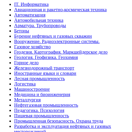
IT. Информатика
Авиационная и ракетно-космическая техника
Автоматизация
Автомобильная техника
Арматура. Трубопроводы
Бетоны
Бурение нефтяных и газовых скважин
Вооружение. Радиоэлектронные системы.
Газовое хозяйство
Геодезия. Картография. Маркшейдерское дело
Геология. Геофизика. Геохимия
Горное дело
Железнодорожный транспорт
Иностранные языки и словари
Лесная промышленность
Логистика
Машиностроение
Медицина и биоинженерия
Металлургия
Нефтегазовая промышленность
Педагогика. Психология
Пищевая промышленность
Промышленная безопасность. Охрана труда
Разработка и эксплуатация нефтяных и газовых
месторождений