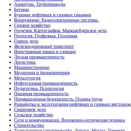
Арматура. Трубопроводы
Бетоны
Бурение нефтяных и газовых скважин
Вооружение. Радиоэлектронные системы.
Газовое хозяйство
Геодезия. Картография. Маркшейдерское дело
Геология. Геофизика. Геохимия
Горное дело
Железнодорожный транспорт
Иностранные языки и словари
Лесная промышленность
Логистика
Машиностроение
Медицина и биоинженерия
Металлургия
Нефтегазовая промышленность
Педагогика. Психология
Пищевая промышленность
Промышленная безопасность. Охрана труда
Разработка и эксплуатация нефтяных и газовых месторо
Сварочное дело
Сельское хозяйство
Сети и коммуникации. Волоконно-оптическая техника
Строительство
Транспортное строительство. Дороги. Мосты. Тоннели