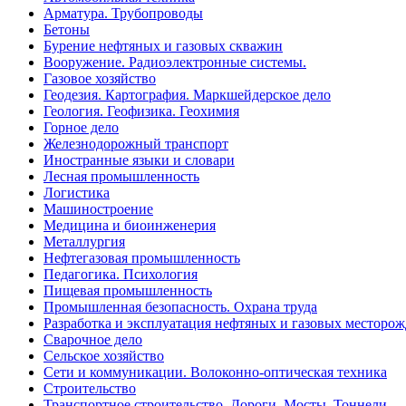
Арматура. Трубопроводы
Бетоны
Бурение нефтяных и газовых скважин
Вооружение. Радиоэлектронные системы.
Газовое хозяйство
Геодезия. Картография. Маркшейдерское дело
Геология. Геофизика. Геохимия
Горное дело
Железнодорожный транспорт
Иностранные языки и словари
Лесная промышленность
Логистика
Машиностроение
Медицина и биоинженерия
Металлургия
Нефтегазовая промышленность
Педагогика. Психология
Пищевая промышленность
Промышленная безопасность. Охрана труда
Разработка и эксплуатация нефтяных и газовых месторо
Сварочное дело
Сельское хозяйство
Сети и коммуникации. Волоконно-оптическая техника
Строительство
Транспортное строительство. Дороги. Мосты. Тоннели