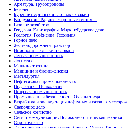
Арматура. Трубопроводы
Бетоны
Бурение нефтяных и газовых скважин
Вооружение. Радиоэлектронные системы.
Газовое хозяйство
Геодезия. Картография. Маркшейдерское дело
Геология. Геофизика. Геохимия
Горное дело
Железнодорожный транспорт
Иностранные языки и словари
Лесная промышленность
Логистика
Машиностроение
Медицина и биоинженерия
Металлургия
Нефтегазовая промышленность
Педагогика. Психология
Пищевая промышленность
Промышленная безопасность. Охрана труда
Разработка и эксплуатация нефтяных и газовых месторо
Сварочное дело
Сельское хозяйство
Сети и коммуникации. Волоконно-оптическая техника
Строительство
Транспортное строительство. Дороги. Мосты. Тоннели