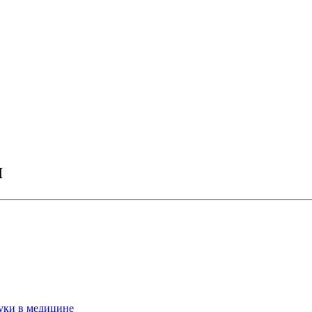
ч
уки в медицине