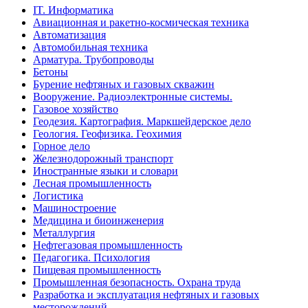
IT. Информатика
Авиационная и ракетно-космическая техника
Автоматизация
Автомобильная техника
Арматура. Трубопроводы
Бетоны
Бурение нефтяных и газовых скважин
Вооружение. Радиоэлектронные системы.
Газовое хозяйство
Геодезия. Картография. Маркшейдерское дело
Геология. Геофизика. Геохимия
Горное дело
Железнодорожный транспорт
Иностранные языки и словари
Лесная промышленность
Логистика
Машиностроение
Медицина и биоинженерия
Металлургия
Нефтегазовая промышленность
Педагогика. Психология
Пищевая промышленность
Промышленная безопасность. Охрана труда
Разработка и эксплуатация нефтяных и газовых
месторождений