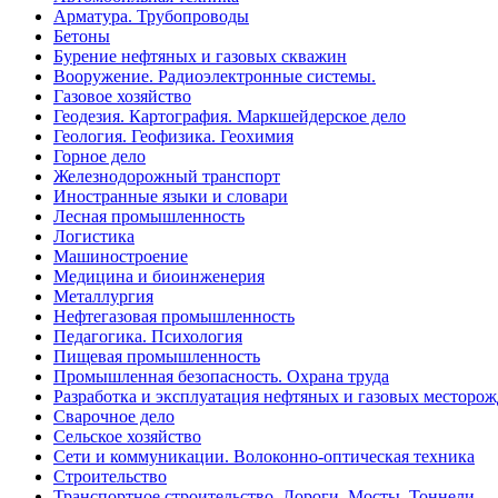
Арматура. Трубопроводы
Бетоны
Бурение нефтяных и газовых скважин
Вооружение. Радиоэлектронные системы.
Газовое хозяйство
Геодезия. Картография. Маркшейдерское дело
Геология. Геофизика. Геохимия
Горное дело
Железнодорожный транспорт
Иностранные языки и словари
Лесная промышленность
Логистика
Машиностроение
Медицина и биоинженерия
Металлургия
Нефтегазовая промышленность
Педагогика. Психология
Пищевая промышленность
Промышленная безопасность. Охрана труда
Разработка и эксплуатация нефтяных и газовых месторо
Сварочное дело
Сельское хозяйство
Сети и коммуникации. Волоконно-оптическая техника
Строительство
Транспортное строительство. Дороги. Мосты. Тоннели