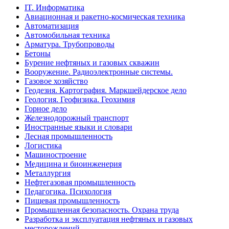
IT. Информатика
Авиационная и ракетно-космическая техника
Автоматизация
Автомобильная техника
Арматура. Трубопроводы
Бетоны
Бурение нефтяных и газовых скважин
Вооружение. Радиоэлектронные системы.
Газовое хозяйство
Геодезия. Картография. Маркшейдерское дело
Геология. Геофизика. Геохимия
Горное дело
Железнодорожный транспорт
Иностранные языки и словари
Лесная промышленность
Логистика
Машиностроение
Медицина и биоинженерия
Металлургия
Нефтегазовая промышленность
Педагогика. Психология
Пищевая промышленность
Промышленная безопасность. Охрана труда
Разработка и эксплуатация нефтяных и газовых
месторождений