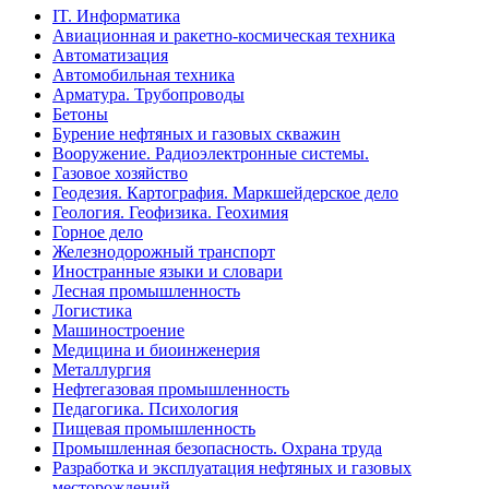
IT. Информатика
Авиационная и ракетно-космическая техника
Автоматизация
Автомобильная техника
Арматура. Трубопроводы
Бетоны
Бурение нефтяных и газовых скважин
Вооружение. Радиоэлектронные системы.
Газовое хозяйство
Геодезия. Картография. Маркшейдерское дело
Геология. Геофизика. Геохимия
Горное дело
Железнодорожный транспорт
Иностранные языки и словари
Лесная промышленность
Логистика
Машиностроение
Медицина и биоинженерия
Металлургия
Нефтегазовая промышленность
Педагогика. Психология
Пищевая промышленность
Промышленная безопасность. Охрана труда
Разработка и эксплуатация нефтяных и газовых
месторождений