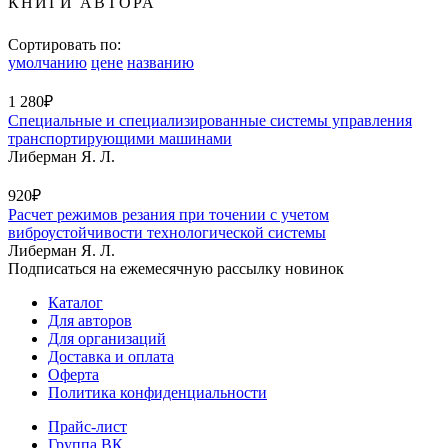
КНИГИ АВТОРА
Сортировать по:
умолчанию
цене
названию
1 280₽
Специальные и специализированные системы управления
транспортирующими машинами
Либерман Я. Л.
920₽
Расчет режимов резания при точении с учетом
виброустойчивости технологической системы
Либерман Я. Л.
Подписаться на ежемесячную рассылку новинок
Каталог
Для авторов
Для организаций
Доставка и оплата
Оферта
Политика конфиденциальности
Прайс-лист
Группа ВК