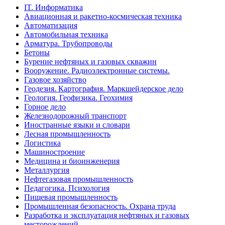
IT. Информатика
Авиационная и ракетно-космическая техника
Автоматизация
Автомобильная техника
Арматура. Трубопроводы
Бетоны
Бурение нефтяных и газовых скважин
Вооружение. Радиоэлектронные системы.
Газовое хозяйство
Геодезия. Картография. Маркшейдерское дело
Геология. Геофизика. Геохимия
Горное дело
Железнодорожный транспорт
Иностранные языки и словари
Лесная промышленность
Логистика
Машиностроение
Медицина и биоинженерия
Металлургия
Нефтегазовая промышленность
Педагогика. Психология
Пищевая промышленность
Промышленная безопасность. Охрана труда
Разработка и эксплуатация нефтяных и газовых
месторождений