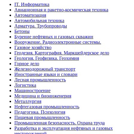
IT. Информатика
Авиационная и ракетно-космическая техника
Автоматизация
Автомобильная техника
Арматура. Трубопроводы
Бетоны
Бурение нефтяных и газовых скважин
Вооружение. Радиоэлектронные системы.
Газовое хозяйство
Геодезия. Картография. Маркшейдерское дело
Геология. Геофизика. Геохимия
Горное дело
Железнодорожный транспорт
Иностранные языки и словари
Лесная промышленность
Логистика
Машиностроение
Медицина и биоинженерия
Металлургия
Нефтегазовая промышленность
Педагогика. Психология
Пищевая промышленность
Промышленная безопасность. Охрана труда
Разработка и эксплуатация нефтяных и газовых
месторождений