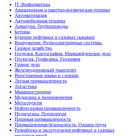
IT. Информатика
Авиационная и ракетно-космическая техника
Автоматизация
Автомобильная техника
Арматура. Трубопроводы
Бетоны
Бурение нефтяных и газовых скважин
Вооружение. Радиоэлектронные системы.
Газовое хозяйство
Геодезия. Картография. Маркшейдерское дело
Геология. Геофизика. Геохимия
Горное дело
Железнодорожный транспорт
Иностранные языки и словари
Лесная промышленность
Логистика
Машиностроение
Медицина и биоинженерия
Металлургия
Нефтегазовая промышленность
Педагогика. Психология
Пищевая промышленность
Промышленная безопасность. Охрана труда
Разработка и эксплуатация нефтяных и газовых
месторождений