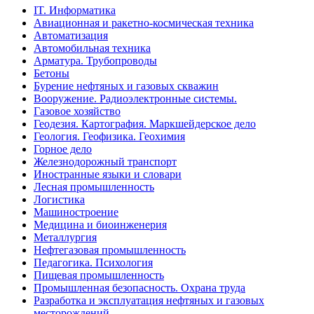
IT. Информатика
Авиационная и ракетно-космическая техника
Автоматизация
Автомобильная техника
Арматура. Трубопроводы
Бетоны
Бурение нефтяных и газовых скважин
Вооружение. Радиоэлектронные системы.
Газовое хозяйство
Геодезия. Картография. Маркшейдерское дело
Геология. Геофизика. Геохимия
Горное дело
Железнодорожный транспорт
Иностранные языки и словари
Лесная промышленность
Логистика
Машиностроение
Медицина и биоинженерия
Металлургия
Нефтегазовая промышленность
Педагогика. Психология
Пищевая промышленность
Промышленная безопасность. Охрана труда
Разработка и эксплуатация нефтяных и газовых
месторождений