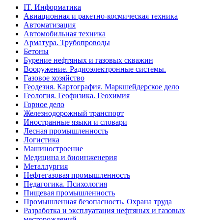
IT. Информатика
Авиационная и ракетно-космическая техника
Автоматизация
Автомобильная техника
Арматура. Трубопроводы
Бетоны
Бурение нефтяных и газовых скважин
Вооружение. Радиоэлектронные системы.
Газовое хозяйство
Геодезия. Картография. Маркшейдерское дело
Геология. Геофизика. Геохимия
Горное дело
Железнодорожный транспорт
Иностранные языки и словари
Лесная промышленность
Логистика
Машиностроение
Медицина и биоинженерия
Металлургия
Нефтегазовая промышленность
Педагогика. Психология
Пищевая промышленность
Промышленная безопасность. Охрана труда
Разработка и эксплуатация нефтяных и газовых
месторождений