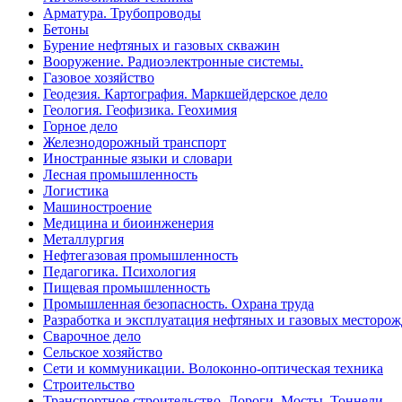
Арматура. Трубопроводы
Бетоны
Бурение нефтяных и газовых скважин
Вооружение. Радиоэлектронные системы.
Газовое хозяйство
Геодезия. Картография. Маркшейдерское дело
Геология. Геофизика. Геохимия
Горное дело
Железнодорожный транспорт
Иностранные языки и словари
Лесная промышленность
Логистика
Машиностроение
Медицина и биоинженерия
Металлургия
Нефтегазовая промышленность
Педагогика. Психология
Пищевая промышленность
Промышленная безопасность. Охрана труда
Разработка и эксплуатация нефтяных и газовых месторо
Сварочное дело
Сельское хозяйство
Сети и коммуникации. Волоконно-оптическая техника
Строительство
Транспортное строительство. Дороги. Мосты. Тоннели