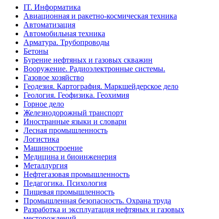
IT. Информатика
Авиационная и ракетно-космическая техника
Автоматизация
Автомобильная техника
Арматура. Трубопроводы
Бетоны
Бурение нефтяных и газовых скважин
Вооружение. Радиоэлектронные системы.
Газовое хозяйство
Геодезия. Картография. Маркшейдерское дело
Геология. Геофизика. Геохимия
Горное дело
Железнодорожный транспорт
Иностранные языки и словари
Лесная промышленность
Логистика
Машиностроение
Медицина и биоинженерия
Металлургия
Нефтегазовая промышленность
Педагогика. Психология
Пищевая промышленность
Промышленная безопасность. Охрана труда
Разработка и эксплуатация нефтяных и газовых
месторождений