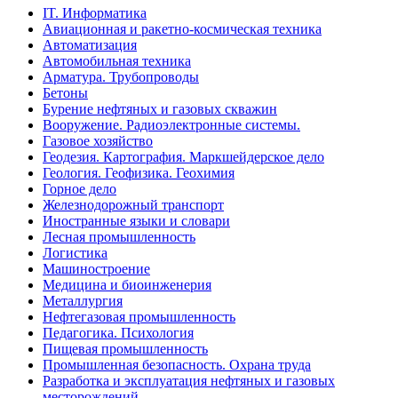
IT. Информатика
Авиационная и ракетно-космическая техника
Автоматизация
Автомобильная техника
Арматура. Трубопроводы
Бетоны
Бурение нефтяных и газовых скважин
Вооружение. Радиоэлектронные системы.
Газовое хозяйство
Геодезия. Картография. Маркшейдерское дело
Геология. Геофизика. Геохимия
Горное дело
Железнодорожный транспорт
Иностранные языки и словари
Лесная промышленность
Логистика
Машиностроение
Медицина и биоинженерия
Металлургия
Нефтегазовая промышленность
Педагогика. Психология
Пищевая промышленность
Промышленная безопасность. Охрана труда
Разработка и эксплуатация нефтяных и газовых
месторождений