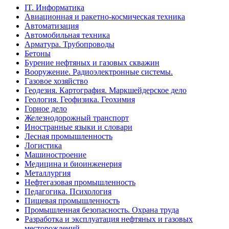
IT. Информатика
Авиационная и ракетно-космическая техника
Автоматизация
Автомобильная техника
Арматура. Трубопроводы
Бетоны
Бурение нефтяных и газовых скважин
Вооружение. Радиоэлектронные системы.
Газовое хозяйство
Геодезия. Картография. Маркшейдерское дело
Геология. Геофизика. Геохимия
Горное дело
Железнодорожный транспорт
Иностранные языки и словари
Лесная промышленность
Логистика
Машиностроение
Медицина и биоинженерия
Металлургия
Нефтегазовая промышленность
Педагогика. Психология
Пищевая промышленность
Промышленная безопасность. Охрана труда
Разработка и эксплуатация нефтяных и газовых
месторождений