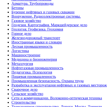
Арматура. Трубопроводы
Бетоны
Бурение нефтяных и газовых скважин
Вооружение. Радиоэлектронные системы.
Газовое хозяйство
Геодезия. Картография. Маркшейдерское дело
Геология. Геофизика. Геохимия
Горное дело
Железнодорожный транспорт
Иностранные языки и словари
Лесная промышленность
Логистика
Машиностроение
Медицина и биоинженерия
Металлургия
Нефтегазовая промышленность
Педагогика. Психология
Пищевая промышленность
Промышленная безопасность. Охрана труда
Разработка и эксплуатация нефтяных и газовых месторо
Сварочное дело
Сельское хозяйство
Сети и коммуникации. Волоконно-оптическая техника
Строительство
Транспортное строительство. Дороги. Мосты. Тоннели