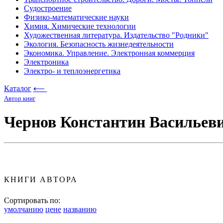
Судостроение
Физико-математические науки
Химия. Химические технологии
Художественная литература. Издательство "Родники"
Экология. Безопасность жизнедеятельности
Экономика. Управление. Электронная коммерция
Электроника
Электро- и теплоэнергетика
Каталог
⟵
Автор книг
Чернов Константин Васильев
КНИГИ АВТОРА
Сортировать по:
умолчанию
цене
названию