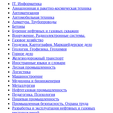
IT. Информатика
Авиационная и ракетно-космическая техника
Автоматизация
Автомобильная техника
Арматура. Трубопроводы
Бетоны
Бурение нефтяных и газовых скважин
Вооружение. Радиоэлектронные системы.
Газовое хозяйство
Геодезия. Картография. Маркшейдерское дело
Геология. Геофизика. Геохимия
Горное дело
Железнодорожный транспорт
Иностранные языки и словари
Лесная промышленность
Логистика
Машиностроение
Медицина и биоинженерия
Металлургия
Нефтегазовая промышленность
Педагогика. Психология
Пищевая промышленность
Промышленная безопасность. Охрана труда
Разработка и эксплуатация нефтяных и газовых
месторождений