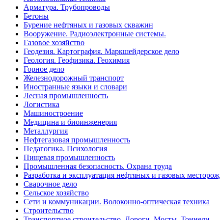
Арматура. Трубопроводы
Бетоны
Бурение нефтяных и газовых скважин
Вооружение. Радиоэлектронные системы.
Газовое хозяйство
Геодезия. Картография. Маркшейдерское дело
Геология. Геофизика. Геохимия
Горное дело
Железнодорожный транспорт
Иностранные языки и словари
Лесная промышленность
Логистика
Машиностроение
Медицина и биоинженерия
Металлургия
Нефтегазовая промышленность
Педагогика. Психология
Пищевая промышленность
Промышленная безопасность. Охрана труда
Разработка и эксплуатация нефтяных и газовых месторо
Сварочное дело
Сельское хозяйство
Сети и коммуникации. Волоконно-оптическая техника
Строительство
Транспортное строительство. Дороги. Мосты. Тоннели