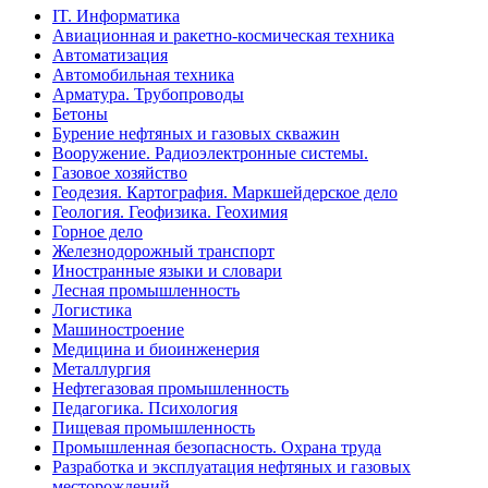
IT. Информатика
Авиационная и ракетно-космическая техника
Автоматизация
Автомобильная техника
Арматура. Трубопроводы
Бетоны
Бурение нефтяных и газовых скважин
Вооружение. Радиоэлектронные системы.
Газовое хозяйство
Геодезия. Картография. Маркшейдерское дело
Геология. Геофизика. Геохимия
Горное дело
Железнодорожный транспорт
Иностранные языки и словари
Лесная промышленность
Логистика
Машиностроение
Медицина и биоинженерия
Металлургия
Нефтегазовая промышленность
Педагогика. Психология
Пищевая промышленность
Промышленная безопасность. Охрана труда
Разработка и эксплуатация нефтяных и газовых
месторождений