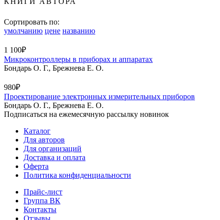
КНИГИ АВТОРА
Сортировать по:
умолчанию
цене
названию
1 100₽
Микроконтроллеры в приборах и аппаратах
Бондарь О. Г., Брежнева Е. О.
980₽
Проектирование электронных измерительных приборов
Бондарь О. Г., Брежнева Е. О.
Подписаться на ежемесячную рассылку новинок
Каталог
Для авторов
Для организаций
Доставка и оплата
Оферта
Политика конфиденциальности
Прайс-лист
Группа ВК
Контакты
Отзывы