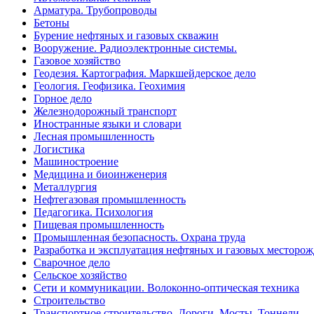
Арматура. Трубопроводы
Бетоны
Бурение нефтяных и газовых скважин
Вооружение. Радиоэлектронные системы.
Газовое хозяйство
Геодезия. Картография. Маркшейдерское дело
Геология. Геофизика. Геохимия
Горное дело
Железнодорожный транспорт
Иностранные языки и словари
Лесная промышленность
Логистика
Машиностроение
Медицина и биоинженерия
Металлургия
Нефтегазовая промышленность
Педагогика. Психология
Пищевая промышленность
Промышленная безопасность. Охрана труда
Разработка и эксплуатация нефтяных и газовых месторо
Сварочное дело
Сельское хозяйство
Сети и коммуникации. Волоконно-оптическая техника
Строительство
Транспортное строительство. Дороги. Мосты. Тоннели