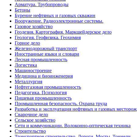
Арматура. Трубопроводы
Бетоны
Бурение нефтяных и газовых скважин
Вооружение. Радиоэлектронные системы.
Газовое хозяйство
Геодезия. Картография. Маркшейдерское дело
Геология. Геофизика. Геохимия
Горное дело
Железнодорожный транспорт
Иностранные языки и словари
Лесная промышленность
Логистика
Машиностроение
Медицина и биоинженерия
Металлургия
Нефтегазовая промышленность
Педагогика. Психология
Пищевая промышленность
Промышленная безопасность. Охрана труда
Разработка и эксплуатация нефтяных и газовых месторо
Сварочное дело
Сельское хозяйство
Сети и коммуникации. Волоконно-оптическая техника
Строительство
Транспортное строительство. Дороги. Мосты. Тоннели