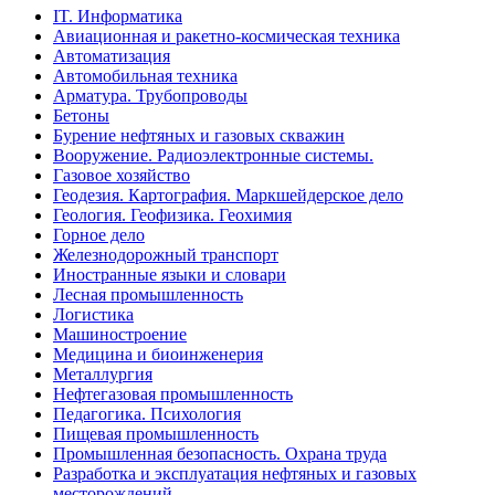
IT. Информатика
Авиационная и ракетно-космическая техника
Автоматизация
Автомобильная техника
Арматура. Трубопроводы
Бетоны
Бурение нефтяных и газовых скважин
Вооружение. Радиоэлектронные системы.
Газовое хозяйство
Геодезия. Картография. Маркшейдерское дело
Геология. Геофизика. Геохимия
Горное дело
Железнодорожный транспорт
Иностранные языки и словари
Лесная промышленность
Логистика
Машиностроение
Медицина и биоинженерия
Металлургия
Нефтегазовая промышленность
Педагогика. Психология
Пищевая промышленность
Промышленная безопасность. Охрана труда
Разработка и эксплуатация нефтяных и газовых
месторождений