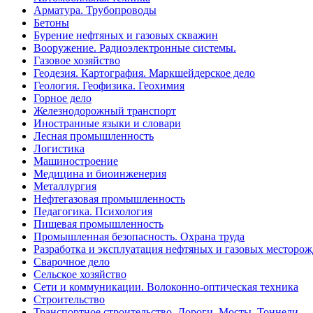
Арматура. Трубопроводы
Бетоны
Бурение нефтяных и газовых скважин
Вооружение. Радиоэлектронные системы.
Газовое хозяйство
Геодезия. Картография. Маркшейдерское дело
Геология. Геофизика. Геохимия
Горное дело
Железнодорожный транспорт
Иностранные языки и словари
Лесная промышленность
Логистика
Машиностроение
Медицина и биоинженерия
Металлургия
Нефтегазовая промышленность
Педагогика. Психология
Пищевая промышленность
Промышленная безопасность. Охрана труда
Разработка и эксплуатация нефтяных и газовых месторо
Сварочное дело
Сельское хозяйство
Сети и коммуникации. Волоконно-оптическая техника
Строительство
Транспортное строительство. Дороги. Мосты. Тоннели