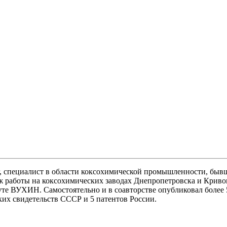
 специалист в области коксохимической промышленности, бывш
боты на коксохимических заводах Днепропетровска и Кривого 
туте ВУХИН. Самостоятельно и в соавторстве опубликовал более
ких свидетельств СССР и 5 патентов России.