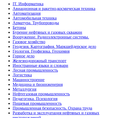
IT. Информатика
Авиационная и ракетно-космическая техника
Автоматизация
Автомобильная техника
Арматура. Трубопроводы
Бетоны
Бурение нефтяных и газовых скважин
Вооружение. Радиоэлектронные системы.
Газовое хозяйство
Геодезия. Картография. Маркшейдерское дело
Геология. Геофизика. Геохимия
Горное дело
Железнодорожный транспорт
Иностранные языки и словари
Лесная промышленность
Логистика
Машиностроение
Медицина и биоинженерия
Металлургия
Нефтегазовая промышленность
Педагогика. Психология
Пищевая промышленность
Промышленная безопасность. Охрана труда
Разработка и эксплуатация нефтяных и газовых
месторождений