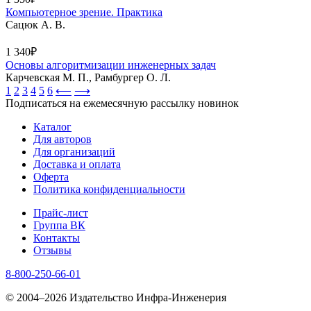
Компьютерное зрение. Практика
Сацюк А. В.
1 340₽
Основы алгоритмизации инженерных задач
Карчевская М. П., Рамбургер О. Л.
1
2
3
4
5
6
⟵
⟶
Подписаться на ежемесячную рассылку новинок
Каталог
Для авторов
Для организаций
Доставка и оплата
Оферта
Политика конфиденциальности
Прайс-лист
Группа ВК
Контакты
Отзывы
8-800-250-66-01
© 2004–2026 Издательство Инфра-Инженерия