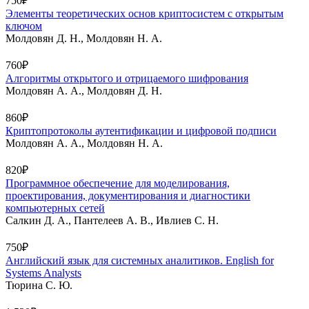
750₽
Элементы теоретических основ криптосистем с открытым
ключом
Молдовян Д. Н., Молдовян Н. А.
760₽
Алгоритмы открытого и отрицаемого шифрования
Молдовян А. А., Молдовян Д. Н.
860₽
Криптопротоколы аутентификации и цифровой подписи
Молдовян А. А., Молдовян Н. А.
820₽
Программное обеспечение для моделирования,
проектирования, документирования и диагностики
компьютерных сетей
Салкин Д. А., Пантелеев А. В., Ивлиев С. Н.
750₽
Английский язык для системных аналитиков. English for
Systems Analysts
Тюрина С. Ю.