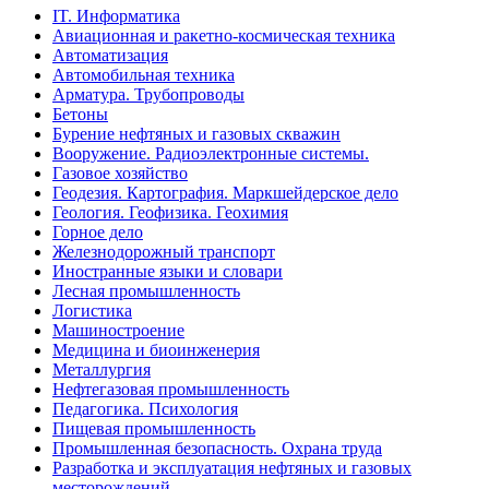
IT. Информатика
Авиационная и ракетно-космическая техника
Автоматизация
Автомобильная техника
Арматура. Трубопроводы
Бетоны
Бурение нефтяных и газовых скважин
Вооружение. Радиоэлектронные системы.
Газовое хозяйство
Геодезия. Картография. Маркшейдерское дело
Геология. Геофизика. Геохимия
Горное дело
Железнодорожный транспорт
Иностранные языки и словари
Лесная промышленность
Логистика
Машиностроение
Медицина и биоинженерия
Металлургия
Нефтегазовая промышленность
Педагогика. Психология
Пищевая промышленность
Промышленная безопасность. Охрана труда
Разработка и эксплуатация нефтяных и газовых
месторождений