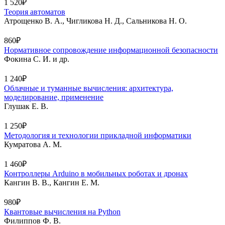
1 520₽
Теория автоматов
Атрощенко В. А., Чигликова Н. Д., Сальникова Н. О.
860₽
Нормативное сопровождение информационной безопасности
Фокина С. И. и др.
1 240₽
Облачные и туманные вычисления: архитектура,
моделирование, применение
Глушак Е. В.
1 250₽
Методология и технологии прикладной информатики
Кумратова А. М.
1 460₽
Контроллеры Аrduino в мобильных роботах и дронах
Кангин В. В., Кангин Е. М.
980₽
Квантовые вычисления на Python
Филиппов Ф. В.