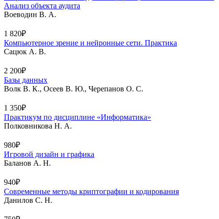
Анализ объекта аудита
Воеводин В. А.
1 820₽
Компьютерное зрение и нейронные сети. Практика
Сацюк А. В.
2 200₽
Базы данных
Волк В. К., Осеев В. Ю., Черепанов О. С.
1 350₽
Практикум по дисциплине «Информатика»
Полковникова Н. А.
980₽
Игровой дизайн и графика
Баланов А. Н.
940₽
Современные методы криптографии и кодирования
Данилов С. Н.