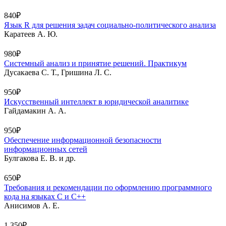
840₽
Язык R для решения задач социально-политического анализа
Каратеев А. Ю.
980₽
Системный анализ и принятие решений. Практикум
Дусакаева С. Т., Гришина Л. С.
950₽
Искусственный интеллект в юридической аналитике
Гайдамакин А. А.
950₽
Обеспечение информационной безопасности
информационных сетей
Булгакова Е. В. и др.
650₽
Требования и рекомендации по оформлению программного
кода на языках С и С++
Анисимов А. Е.
1 350₽