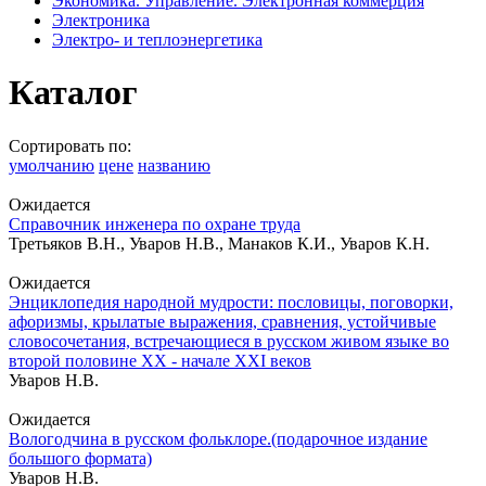
Экономика. Управление. Электронная коммерция
Электроника
Электро- и теплоэнергетика
Каталог
Сортировать по:
умолчанию
цене
названию
Ожидается
Справочник инженера по охране труда
Третьяков В.Н., Уваров Н.В., Манаков К.И., Уваров К.Н.
Ожидается
Энциклопедия народной мудрости: пословицы, поговорки,
афоризмы, крылатые выражения, сравнения, устойчивые
словосочетания, встречающиеся в русском живом языке во
второй половине XX - начале XXI веков
Уваров Н.В.
Ожидается
Вологодчина в русском фольклоре.(подарочное издание
большого формата)
Уваров Н.В.