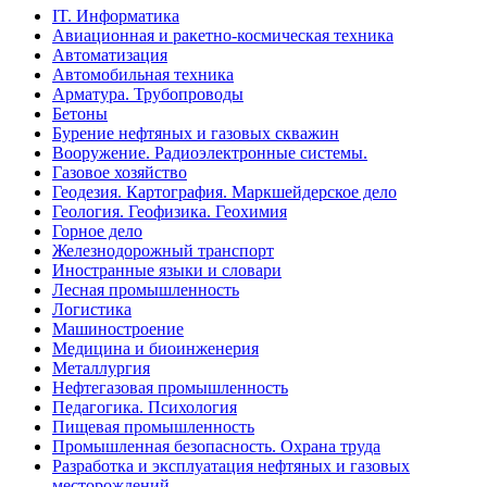
IT. Информатика
Авиационная и ракетно-космическая техника
Автоматизация
Автомобильная техника
Арматура. Трубопроводы
Бетоны
Бурение нефтяных и газовых скважин
Вооружение. Радиоэлектронные системы.
Газовое хозяйство
Геодезия. Картография. Маркшейдерское дело
Геология. Геофизика. Геохимия
Горное дело
Железнодорожный транспорт
Иностранные языки и словари
Лесная промышленность
Логистика
Машиностроение
Медицина и биоинженерия
Металлургия
Нефтегазовая промышленность
Педагогика. Психология
Пищевая промышленность
Промышленная безопасность. Охрана труда
Разработка и эксплуатация нефтяных и газовых
месторождений