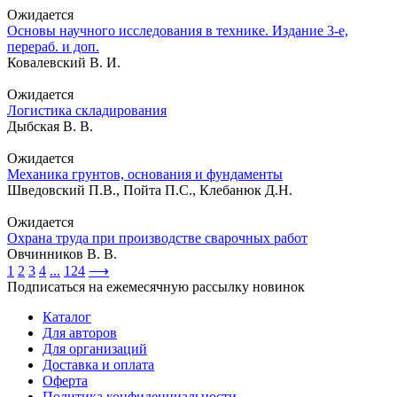
Ожидается
Основы научного исследования в технике. Издание 3-е,
перераб. и доп.
Ковалевский В. И.
Ожидается
Логистика складирования
Дыбская В. В.
Ожидается
Механика грунтов, основания и фундаменты
Шведовский П.В., Пойта П.С., Клебанюк Д.Н.
Ожидается
Охрана труда при производстве сварочных работ
Овчинников В. В.
1
2
3
4
...
124
⟶
Подписаться на ежемесячную рассылку новинок
Каталог
Для авторов
Для организаций
Доставка и оплата
Оферта
Политика конфиденциальности