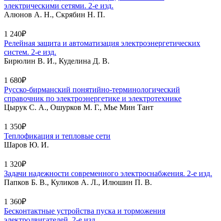
электрическими сетями. 2-е изд.
Алюнов А. Н., Скрябин Н. П.
1 240₽
Релейная защита и автоматизация электроэнергетических
систем. 2-е изд.
Бирюлин В. И., Куделина Д. В.
1 680₽
Русско-бирманский понятийно-терминологический
справочник по электроэнергетике и электротехнике
Цырук С. А., Ошурков М. Г., Мье Мин Тант
1 350₽
Теплофикация и тепловые сети
Шаров Ю. И.
1 320₽
Задачи надежности современного электроснабжения. 2-е изд.
Папков Б. В., Куликов А. Л., Илюшин П. В.
1 360₽
Бесконтактные устройства пуска и торможения
электродвигателей. 2-е изд.