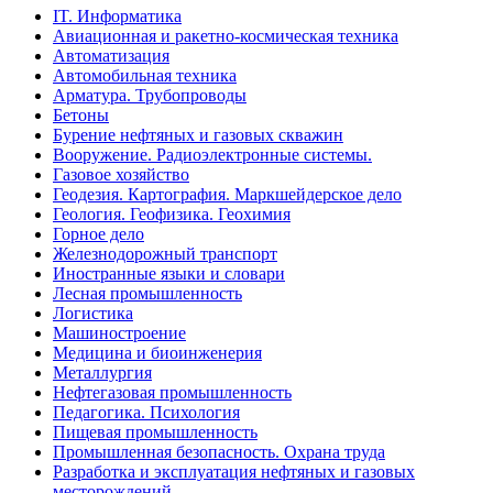
IT. Информатика
Авиационная и ракетно-космическая техника
Автоматизация
Автомобильная техника
Арматура. Трубопроводы
Бетоны
Бурение нефтяных и газовых скважин
Вооружение. Радиоэлектронные системы.
Газовое хозяйство
Геодезия. Картография. Маркшейдерское дело
Геология. Геофизика. Геохимия
Горное дело
Железнодорожный транспорт
Иностранные языки и словари
Лесная промышленность
Логистика
Машиностроение
Медицина и биоинженерия
Металлургия
Нефтегазовая промышленность
Педагогика. Психология
Пищевая промышленность
Промышленная безопасность. Охрана труда
Разработка и эксплуатация нефтяных и газовых
месторождений