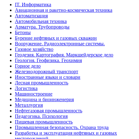
IT. Информатика
Авиационная и ракетно-космическая техника
Автоматизация
Автомобильная техника
Арматура. Трубопроводы
Бетоны
Бурение нефтяных и газовых скважин
Вооружение. Радиоэлектронные системы.
Газовое хозяйство
Геодезия. Картография. Маркшейдерское дело
Геология. Геофизика. Геохимия
Горное дело
Железнодорожный транспорт
Иностранные языки и словари
Лесная промышленность
Логистика
Машиностроение
Медицина и биоинженерия
Металлургия
Нефтегазовая промышленность
Педагогика. Психология
Пищевая промышленность
Промышленная безопасность. Охрана труда
Разработка и эксплуатация нефтяных и газовых
месторождений