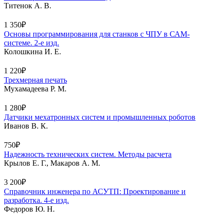
Титенок А. В.
1 350₽
Основы программирования для станков с ЧПУ в САМ-
системе. 2-е изд.
Колошкина И. Е.
1 220₽
Трехмерная печать
Мухамадеева Р. М.
1 280₽
Датчики мехатронных систем и промышленных роботов
Иванов В. К.
750₽
Надежность технических систем. Методы расчета
Крылов Е. Г., Макаров А. М.
3 200₽
Справочник инженера по АСУТП: Проектирование и
разработка. 4-е изд.
Федоров Ю. Н.