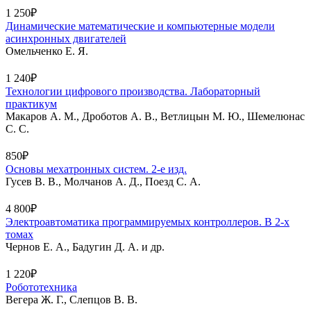
1 250₽
Динамические математические и компьютерные модели
асинхронных двигателей
Омельченко Е. Я.
1 240₽
Технологии цифрового производства. Лабораторный
практикум
Макаров А. М., Дроботов А. В., Ветлицын М. Ю., Шемелюнас
С. С.
850₽
Основы мехатронных систем. 2-е изд.
Гусев В. В., Молчанов А. Д., Поезд С. А.
4 800₽
Электроавтоматика программируемых контроллеров. В 2-х
томах
Чернов Е. А., Бадугин Д. А. и др.
1 220₽
Робототехника
Вегера Ж. Г., Слепцов В. В.