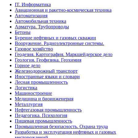
IT. Информатика
Авиационная и ракетно-космическая техника
Автоматизация
Автомобильная техника
Арматура. Трубопроводы
Бетоны
Бурение нефтяных и газовых скважин
Вооружение. Радиоэлектронные системы.
Газовое хозяйство
Геодезия. Картография. Маркшейдерское дело
Геология. Геофизика. Геохимия
Горное дело
Железнодорожный транспорт
Иностранные языки и словари
Лесная промышленность
Логистика
Машиностроение
Медицина и биоинженерия
Металлургия
Нефтегазовая промышленность
Педагогика. Психология
Пищевая промышленность
Промышленная безопасность. Охрана труда
Разработка и эксплуатация нефтяных и газовых
месторождений