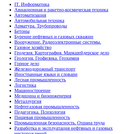
IT. Информатика
Авиационная и ракетно-космическая техника
Автоматизация
Автомобильная техника
Арматура. Трубопроводы
Бетоны
Бурение нефтяных и газовых скважин
Вооружение. Радиоэлектронные системы.
Газовое хозяйство
Геодезия. Картография. Маркшейдерское дело
Геология. Геофизика. Геохимия
Горное дело
Железнодорожный транспорт
Иностранные языки и словари
Лесная промышленность
Логистика
Машиностроение
Медицина и биоинженерия
Металлургия
Нефтегазовая промышленность
Педагогика. Психология
Пищевая промышленность
Промышленная безопасность. Охрана труда
Разработка и эксплуатация нефтяных и газовых
месторождений