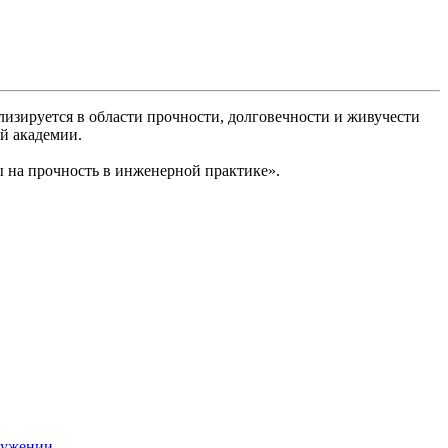
изируется в области прочности, долговечности и живучести
й академии.
ы на прочность в инженерной практике».
ружении