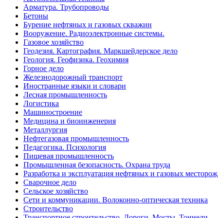
Арматура. Трубопроводы
Бетоны
Бурение нефтяных и газовых скважин
Вооружение. Радиоэлектронные системы.
Газовое хозяйство
Геодезия. Картография. Маркшейдерское дело
Геология. Геофизика. Геохимия
Горное дело
Железнодорожный транспорт
Иностранные языки и словари
Лесная промышленность
Логистика
Машиностроение
Медицина и биоинженерия
Металлургия
Нефтегазовая промышленность
Педагогика. Психология
Пищевая промышленность
Промышленная безопасность. Охрана труда
Разработка и эксплуатация нефтяных и газовых месторо
Сварочное дело
Сельское хозяйство
Сети и коммуникации. Волоконно-оптическая техника
Строительство
Транспортное строительство. Дороги. Мосты. Тоннели