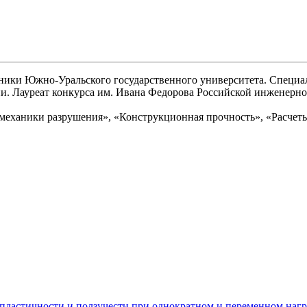
ники Южно-Уральского государственного университета. Специал
. Лауреат конкурса им. Ивана Федорова Российской инженерно
ы механики разрушения», «Конструкционная прочность», «Расчет
пластичности и ползучести при однократном и переменном наг