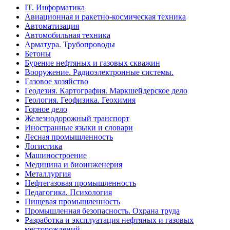
IT. Информатика
Авиационная и ракетно-космическая техника
Автоматизация
Автомобильная техника
Арматура. Трубопроводы
Бетоны
Бурение нефтяных и газовых скважин
Вооружение. Радиоэлектронные системы.
Газовое хозяйство
Геодезия. Картография. Маркшейдерское дело
Геология. Геофизика. Геохимия
Горное дело
Железнодорожный транспорт
Иностранные языки и словари
Лесная промышленность
Логистика
Машиностроение
Медицина и биоинженерия
Металлургия
Нефтегазовая промышленность
Педагогика. Психология
Пищевая промышленность
Промышленная безопасность. Охрана труда
Разработка и эксплуатация нефтяных и газовых
месторождений