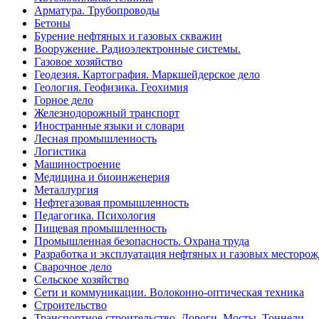
Арматура. Трубопроводы
Бетоны
Бурение нефтяных и газовых скважин
Вооружение. Радиоэлектронные системы.
Газовое хозяйство
Геодезия. Картография. Маркшейдерское дело
Геология. Геофизика. Геохимия
Горное дело
Железнодорожный транспорт
Иностранные языки и словари
Лесная промышленность
Логистика
Машиностроение
Медицина и биоинженерия
Металлургия
Нефтегазовая промышленность
Педагогика. Психология
Пищевая промышленность
Промышленная безопасность. Охрана труда
Разработка и эксплуатация нефтяных и газовых месторо
Сварочное дело
Сельское хозяйство
Сети и коммуникации. Волоконно-оптическая техника
Строительство
Транспортное строительство. Дороги. Мосты. Тоннели