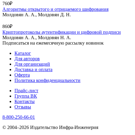
760₽
Алгоритмы открытого и отрицаемого шифрования
Молдовян А. А., Молдовян Д. Н.
860₽
Криптопротоколы аутентификации и цифровой подписи
Молдовян А. А., Молдовян Н. А.
Подписаться на ежемесячную рассылку новинок
Каталог
Для авторов
Для организаций
Доставка и оплата
Оферта
Политика конфиденциальности
Прайс-лист
Группа ВК
Контакты
Отзывы
8-800-250-66-01
© 2004–2026 Издательство Инфра-Инженерия