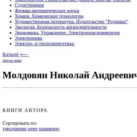
Судостроение
Физико-математические науки
Химия. Химические технологии
Художественная литература. Издательство "Родники"
Экология. Безопасность жизнедеятельности
Экономика. Управление. Электронная коммерция
Электроника
Электро- и теплоэнергетика
Каталог
⟵
Автор книг
Молдовян Николай Андрееви
КНИГИ АВТОРА
Сортировать по:
умолчанию
цене
названию