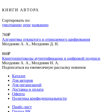
КНИГИ АВТОРА
Сортировать по:
умолчанию
цене
названию
760₽
Алгоритмы открытого и отрицаемого шифрования
Молдовян А. А., Молдовян Д. Н.
860₽
Криптопротоколы аутентификации и цифровой подписи
Молдовян А. А., Молдовян Н. А.
Подписаться на ежемесячную рассылку новинок
Каталог
Для авторов
Для организаций
Доставка и оплата
Оферта
Политика конфиденциальности
Прайс-лист
Группа ВК