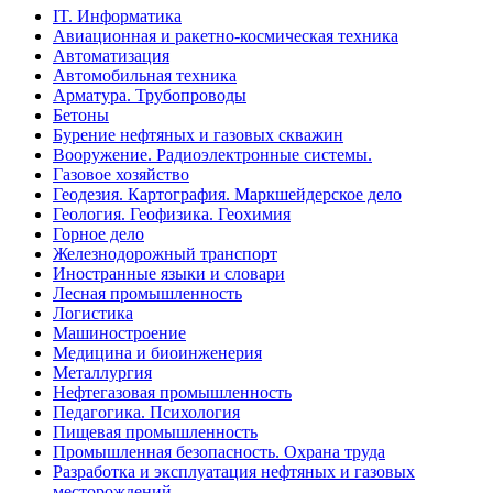
IT. Информатика
Авиационная и ракетно-космическая техника
Автоматизация
Автомобильная техника
Арматура. Трубопроводы
Бетоны
Бурение нефтяных и газовых скважин
Вооружение. Радиоэлектронные системы.
Газовое хозяйство
Геодезия. Картография. Маркшейдерское дело
Геология. Геофизика. Геохимия
Горное дело
Железнодорожный транспорт
Иностранные языки и словари
Лесная промышленность
Логистика
Машиностроение
Медицина и биоинженерия
Металлургия
Нефтегазовая промышленность
Педагогика. Психология
Пищевая промышленность
Промышленная безопасность. Охрана труда
Разработка и эксплуатация нефтяных и газовых
месторождений