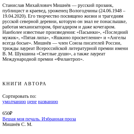
Станислав Михайлович Мишнёв — русский прозаик,
публицист и краевед, уроженец Вологодчины (24.06.1948 –
19.04.2020). Его творчество посвящено жизни и трагедиям
русской северной деревни, которую он знал не понаслышке,
работая механизатором, бригадиром и даже кочегаром.
Наиболее известные произведения: «Пасынки», «Последний
мужик», «Пятая липа», «Яшкино просветление» и «Ангелы
всегда босые». Мишнёв — член Союза писателей России,
трижды лауреат Всероссийской литературной премии имени
В. М. Шукшина «Светлые души», а также лауреат
Международной премии «Филантроп».
КНИГИ АВТОРА
Сортировать по:
умолчанию
цене
названию
650₽
Вещая моя печаль. Избранная проза
Мишнёв С. М.