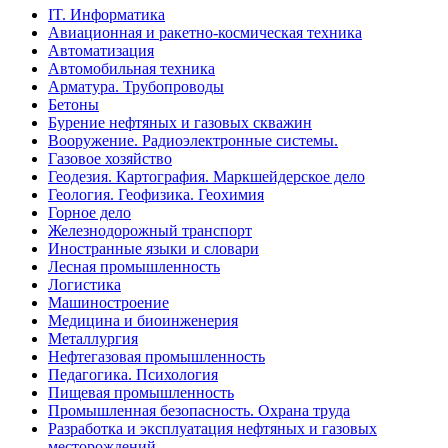
IT. Информатика
Авиационная и ракетно-космическая техника
Автоматизация
Автомобильная техника
Арматура. Трубопроводы
Бетоны
Бурение нефтяных и газовых скважин
Вооружение. Радиоэлектронные системы.
Газовое хозяйство
Геодезия. Картография. Маркшейдерское дело
Геология. Геофизика. Геохимия
Горное дело
Железнодорожный транспорт
Иностранные языки и словари
Лесная промышленность
Логистика
Машиностроение
Медицина и биоинженерия
Металлургия
Нефтегазовая промышленность
Педагогика. Психология
Пищевая промышленность
Промышленная безопасность. Охрана труда
Разработка и эксплуатация нефтяных и газовых
месторождений