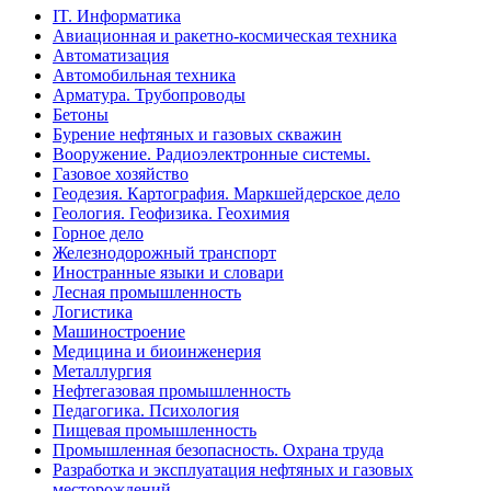
IT. Информатика
Авиационная и ракетно-космическая техника
Автоматизация
Автомобильная техника
Арматура. Трубопроводы
Бетоны
Бурение нефтяных и газовых скважин
Вооружение. Радиоэлектронные системы.
Газовое хозяйство
Геодезия. Картография. Маркшейдерское дело
Геология. Геофизика. Геохимия
Горное дело
Железнодорожный транспорт
Иностранные языки и словари
Лесная промышленность
Логистика
Машиностроение
Медицина и биоинженерия
Металлургия
Нефтегазовая промышленность
Педагогика. Психология
Пищевая промышленность
Промышленная безопасность. Охрана труда
Разработка и эксплуатация нефтяных и газовых
месторождений